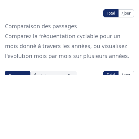
Total
/ jour
Comparaison des passages
Comparez la fréquentation cyclable pour un
mois donné à travers les années, ou visualisez
l'évolution mois par mois sur plusieurs années.
Total
/ jour
Par mois
Évolution annuelle
Mois
Source des données
Les données proviennent de
data.eco-
counter.com
.