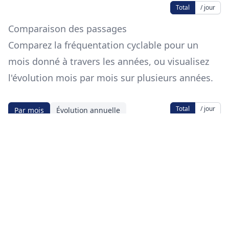
Total
/ jour
Comparaison des passages
Comparez la fréquentation cyclable pour un
mois donné à travers les années, ou visualisez
l'évolution mois par mois sur plusieurs années.
Total
/ jour
Par mois
Évolution annuelle
Mois
Source des données
Les données proviennent de
data.eco-
counter.com
.