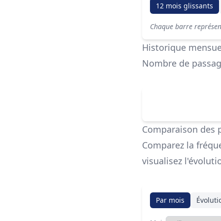
12 mois glissants
Chaque barre représente
Historique mensue
Nombre de passage
Comparaison des 
Comparez la fréque
visualisez l'évolut
Par mois
Évoluti