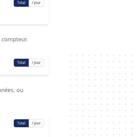
Total
/ jour
 compteur.
Total
/ jour
nnées, ou
Total
/ jour