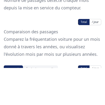
Nombre de passages détecté chaque mois
depuis la mise en service du compteur.
Total
/ jour
Comparaison des passages
Comparez la fréquentation voiture pour un mois
donné à travers les années, ou visualisez
l'évolution mois par mois sur plusieurs années.
Total
/ jour
Par mois
Évolution annuelle
Mois
Source des données
Les données proviennent de
avatar.cerema.fr
.