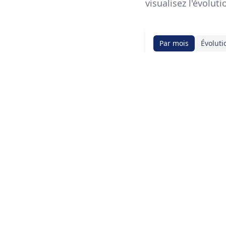
visualisez l'évolut
Par mois
Évoluti
Mois
Source des donné
Les données prov
La Ville à Vélo