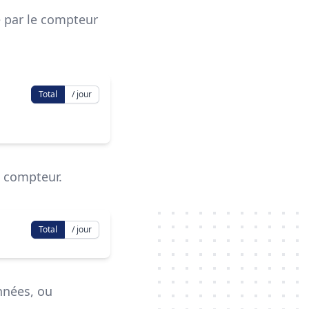
 par le compteur
Total
/ jour
 compteur.
Total
/ jour
nnées, ou