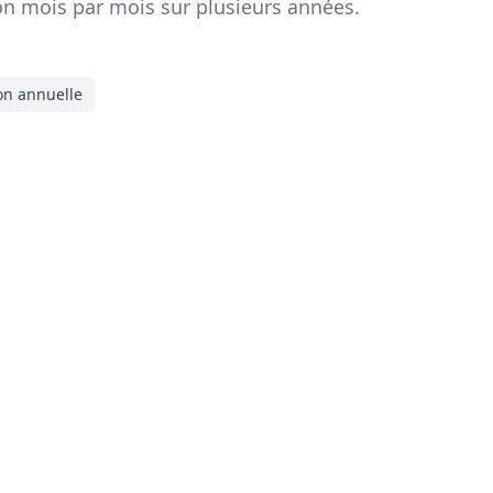
ion mois par mois sur plusieurs années.
on annuelle
es
iennent de
data.eco-counter.com
.
Mentions légales
Historique
Sites partenaires