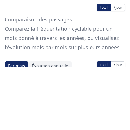
Total
/ jour
Comparaison des passages
Comparez la fréquentation cyclable pour un
mois donné à travers les années, ou visualisez
l'évolution mois par mois sur plusieurs années.
Total
/ jour
Par mois
Évolution annuelle
Mois
Source des données
Les données proviennent de
data.eco-
counter.com
.