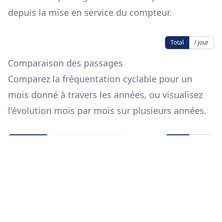
depuis la mise en service du compteur.
Total
/ jour
Comparaison des passages
Comparez la fréquentation cyclable pour un
mois donné à travers les années, ou visualisez
l'évolution mois par mois sur plusieurs années.
Total
/ jour
Par mois
Évolution annuelle
Mois
Source des données
Les données proviennent de
data.eco-
counter.com
.