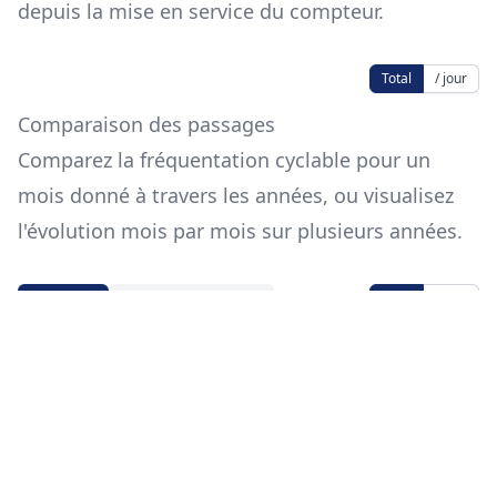
depuis la mise en service du compteur.
Total
/ jour
Comparaison des passages
Comparez la fréquentation cyclable pour un
mois donné à travers les années, ou visualisez
l'évolution mois par mois sur plusieurs années.
Total
/ jour
Par mois
Évolution annuelle
Mois
Source des données
Les données proviennent de
data.eco-
counter.com
.