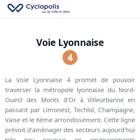
Fe
Cyclopolis
→
Recherc
Ouv
Voie Lyonnaise
4
La Voie Lyonnaise 4 promet de pouvoir
traverser la métropole lyonnaise du Nord-
Ouest des Monts d'Or à Villeurbanne en
passant par Limonest, Techlid, Champagne,
Vaise et le 6ème arrondissement. Cette ligne
prévoit d'aménager des secteurs aujourd'hui
très peu pourvus en aménagements