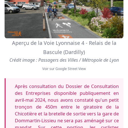
Aperçu de la Voie Lyonnaise 4 - Relais de la
Bascule (Dardilly)
Crédit image : Passagers des Villes / Métropole de Lyon
Voir sur Google Street View
Après consultation du Dossier de Consultation
des Entreprises disponible publiquement en
avril-mai 2024, nous avons constaté qu'un petit
tronçon de 450m entre le giratoire de la
Chicotière et la bretelle de sortie vers la gare de
Dommartin-Lissieu ne sera pas aménagé sur ce
mandat. Sur cette portion, les cyclistes