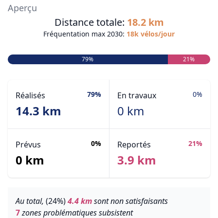
Aperçu
Distance totale:
18.2 km
Fréquentation max 2030:
18k vélos/jour
79%
21%
79%
0%
Réalisés
En travaux
14.3 km
0 km
0%
21%
Prévus
Reportés
0 km
3.9 km
Au total,
(24%)
4.4 km
sont non satisfaisants
7
zones problématiques subsistent